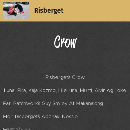
Risberget
Crow
Risberget`s Crow
Luna, Eira, Kaja Kozmo, LilleLuna, Munti, Alvin og Loke
Far: Patchwork`s Guy Smiley At Makanalong
Mor: Risberget`s Abenaki Nessie
Født: 1/7-22